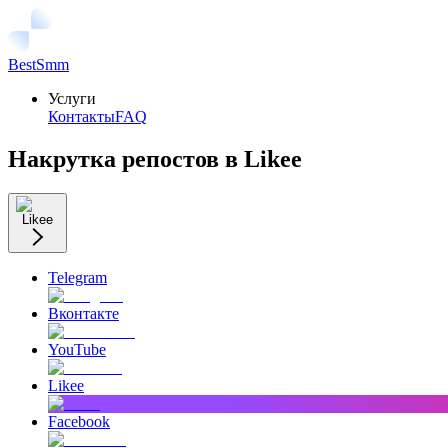
BestSmm
Услуги
Контакты
FAQ
Накрутка репостов в Likee
Likee
Telegram
Вконтакте
YouTube
Likee
Facebook